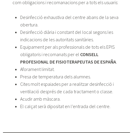
com obligacions i recomanacions per a tots els usuaris:
Desinfecció exhaustiva del centre abans de la seva
obertura.
Desinfecció diària i constant del local segons les
indicacions de les autoritats sanitàries.
Equipament per als professionals de tots els EPIS
obligatoris i recomanats per el
CONSELL
PROFESIONAL DE FISIOTERAPEUTAS DE ESPAÑA
.
Aforament limitat.
Presa de temperatura dels alumnes.
Cites molt espaiades per a realitzar desinfecció i
ventilació després de cada tractament o classe.
Acudir amb màscara.
El calçat serà dipositat en l’entrada del centre.