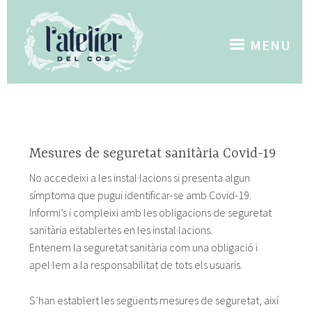
Skip
to
content
MENU
Mesures de seguretat sanitària Covid-19
No accedeixi a les instal·lacions si presenta algun
símptoma que pugui identificar-se amb Covid-19.
Informi’s i compleixi amb les obligacions de seguretat
sanitària establertes en les instal·lacions.
Entenem la seguretat sanitària com una obligació i
apel·lem a la responsabilitat de tots els usuaris.
S’han establert les següents mesures de seguretat, així