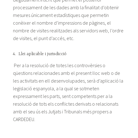
processament de les dades amb la finalitat d’obtenir
mesures únicament estadístiques que permetin
conèixer el nombre d’impressions de pàgines, el
nombre de visites realitzades als servidors web, l’ordre
de visites, el punt d’accés, etc.
4. Llei aplicable i jurisdicció
Per a la resolució de totes les controvèrsies o
qüestions relacionades amb el present lloc web o de
les activitats en ell desenvolupades, serà d’aplicació la
legislació espanyola, a la qual se sotmeten
expressament les parts, sent competents per a la
resolució de tots els conflictes derivats o relacionats
amb el seu ús els Jutjats i Tribunals més propers a
CARDEDEU.