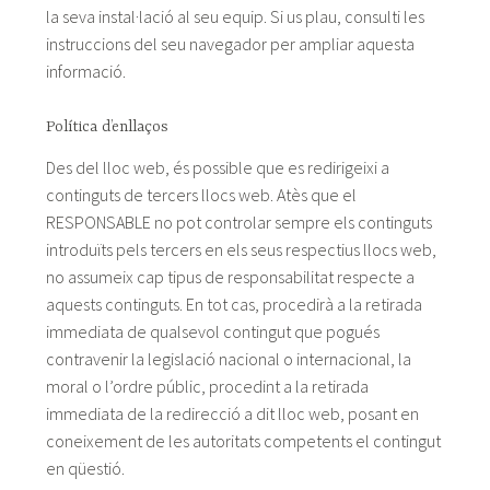
la seva instal·lació al seu equip. Si us plau, consulti les
instruccions del seu navegador per ampliar aquesta
informació.
Política d’enllaços
Des del lloc web, és possible que es redirigeixi a
continguts de tercers llocs web. Atès que el
RESPONSABLE no pot controlar sempre els continguts
introduïts pels tercers en els seus respectius llocs web,
no assumeix cap tipus de responsabilitat respecte a
aquests continguts. En tot cas, procedirà a la retirada
immediata de qualsevol contingut que pogués
contravenir la legislació nacional o internacional, la
moral o l’ordre públic, procedint a la retirada
immediata de la redirecció a dit lloc web, posant en
coneixement de les autoritats competents el contingut
en qüestió.