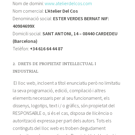
Nom de domini:
www.atelierdelcos.com
Nom comercial:
L’Atelier Del Cos
Denominació social:
ESTER VERDES BERNAT NIF:
40984699X
Domicili social:
SANT ANTONI, 14 – 08440 CARDEDEU
(Barcelona)
Telèfon:
+34 616 64 44 87
2. DRETS DE PROPIETAT INTEL·LECTUAL I
INDUSTRIAL
El lloc web, incloent a títol enunciatiu però no limitatiu
la seva programació, edició, compilació i altres
elements necessaris per al seu funcionament, els
dissenys, logotips, text i / o gràfics, són propietat del
RESPONSABLE o, si és el cas, disposa de llicència o
autorització expressa per part dels autors. Tots els
continguts del lloc web es troben degudament