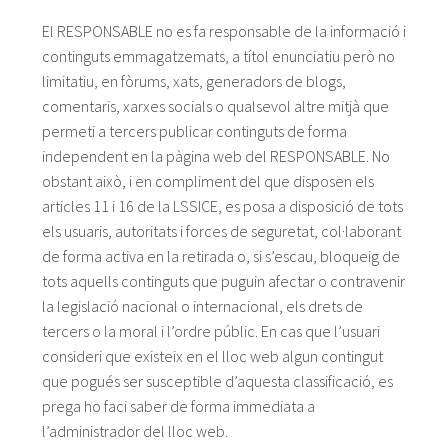
El RESPONSABLE no es fa responsable de la informació i
continguts emmagatzemats, a títol enunciatiu però no
limitatiu, en fòrums, xats, generadors de blogs,
comentaris, xarxes socials o qualsevol altre mitjà que
permeti a tercers publicar continguts de forma
independent en la pàgina web del RESPONSABLE. No
obstant això, i en compliment del que disposen els
articles 11 i 16 de la LSSICE, es posa a disposició de tots
els usuaris, autoritats i forces de seguretat, col·laborant
de forma activa en la retirada o, si s’escau, bloqueig de
tots aquells continguts que puguin afectar o contravenir
la legislació nacional o internacional, els drets de
tercers o la moral i l’ordre públic. En cas que l’usuari
consideri que existeix en el lloc web algun contingut
que pogués ser susceptible d’aquesta classificació, es
prega ho faci saber de forma immediata a
l’administrador del lloc web.