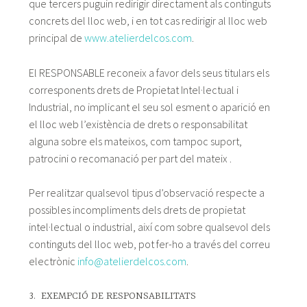
que tercers puguin redirigir directament als continguts
concrets del lloc web, i en tot cas redirigir al lloc web
principal de
www.atelierdelcos.com
.
El RESPONSABLE reconeix a favor dels seus titulars els
corresponents drets de Propietat Intel·lectual i
Industrial, no implicant el seu sol esment o aparició en
el lloc web l’existència de drets o responsabilitat
alguna sobre els mateixos, com tampoc suport,
patrocini o recomanació per part del mateix .
Per realitzar qualsevol tipus d’observació respecte a
possibles incompliments dels drets de propietat
intel·lectual o industrial, així com sobre qualsevol dels
continguts del lloc web, pot fer-ho a través del correu
electrònic
info@atelierdelcos.com
.
3. EXEMPCIÓ DE RESPONSABILITATS