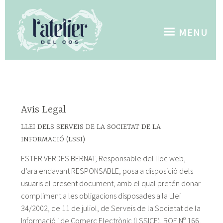
Skip
to
content
MENU
Avis Legal
LLEI DELS SERVEIS DE LA SOCIETAT DE LA
INFORMACIÓ (LSSI)
ESTER VERDES BERNAT, Responsable del lloc web,
d’ara endavant RESPONSABLE, posa a disposició dels
usuaris el present document, amb el qual pretén donar
compliment a les obligacions disposades a la Llei
34/2002, de 11 de juliol, de Serveis de la Societat de la
Informació i de Comerç Electrònic (LSSICE), BOE Nº 166,