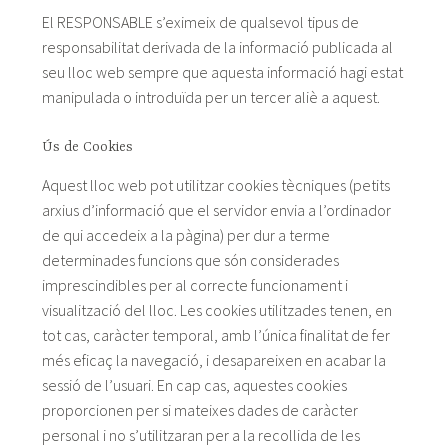
El RESPONSABLE s’eximeix de qualsevol tipus de
responsabilitat derivada de la informació publicada al
seu lloc web sempre que aquesta informació hagi estat
manipulada o introduïda per un tercer aliè a aquest.
Ús de Cookies
Aquest lloc web pot utilitzar cookies tècniques (petits
arxius d’informació que el servidor envia a l’ordinador
de qui accedeix a la pàgina) per dur a terme
determinades funcions que són considerades
imprescindibles per al correcte funcionament i
visualització del lloc. Les cookies utilitzades tenen, en
tot cas, caràcter temporal, amb l’única finalitat de fer
més eficaç la navegació, i desapareixen en acabar la
sessió de l’usuari. En cap cas, aquestes cookies
proporcionen per si mateixes dades de caràcter
personal i no s’utilitzaran per a la recollida de les