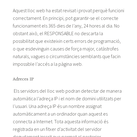
Aquest lloc web ha estat revisat i provat perquè funcioni
correctament. En principi, pot garantir-se el correcte
funcionament els 365 dies de l’any, 24 hores al dia. No
obstant això, el RESPONSABLE no descarta la
possibilitat que existeixin certs errors de programació,
o que esdevinguin causes de força major, catàstrofes
naturals, vagues o circumstàncies semblants que facin
impossible l’accés a la pàgina web.
Adreces IP
Els servidors del lloc web podran detectar de manera
automàtica l’adreça IP i el nom de domini utilitzats per
l’usuari. Una adreça IP és un nombre assignat
automàticament a un ordinador quan aquest es
connecta a Internet. Tota aquesta informació és
registrada en un fitxer d’activitat del servidor
degudament inscrit que permet el posterior