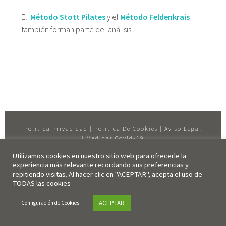
El
Método Stott Pilates
y el
Método Feldenkrais
también forman parte del análisis.
Politica Privacidad
|
Politica De Cookies
|
Aviso Legal
|
Medidas Covid-19
Utilizamos cookies en nuestro sitio web para ofrecerle la
experiencia más relevante recordando sus preferencias y
© 2021 L’ATELIER DEL COS. ALL RIGHTS
repitiendo visitas. Al hacer clic en "ACEPTAR", acepta el uso de
RESERVED.
TODAS las cookies
ACEPTAR
Configuración de Cookies